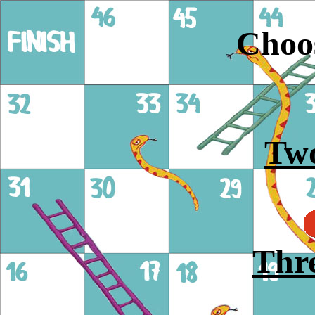
Choos
Two
Thre